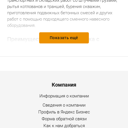
транспортных и складских работ со штучными грузами,
рытья котлованов и траншей, бурения скважин,
приготовления подвижных бетонных смесей и других
работ с помощью подходящего сменного навесного
оборудования.
Показать ещё
Преимущества мини-погрузчика с
бортовым поворотом
WECAN WT-830
безопасное и удобное рабочее место оператора
нового поколения, высоконадежная кабина с
конструкциями ROPS (защитная конструкция при
опрокидывании) и FOPS (защитная конструкция от
Menu footer
падающих предметов);
Компания
источник питания мирового класса, насос Amercia
Информация о компании
Sauer, гидравлический двигатель Poclain (Франция),
со стояночным тормозом;
Сведения о компании
Профиль в Яндекс Бизнес
верхняя крышка легко открывается, кабина
Форма обратной связи
широкоугольная, удобна для ежедневного
Как к нам добраться