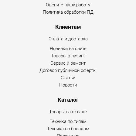
обслуживания;
Оцените нашу работу
рулевое управление на 360 градусов, может
Политика обработки ПД
работать с 40 видами навесного оборудования,
шнеком, отбойным молотком, траншером, ковшом
Клиентам
4 в 1, вилкой для поддонов.
Оплата и доставка
Учитывая высокое качество сборки, хороший
Новинки на сайте
функциональный потенциал и доступную стоимость,
Товары в лизинг
мини-погрузчик WECAN WT-830 может стать отличной
Сервис и ремонт
альтернативой более дорогим аналогам от известных
Договор публичной оферты
мировых производителей.
Статьи
Новости
Для справки.
Каталог
В базовой комплектации у мини-погрузчика WECAN WT-
830 управление происходит рычагами, также нет
Товары на складе
установленного кондиционера.
Техника по типам
Техника по брендам
Продаваемая модель мини-погрузчика WECAN WT-830