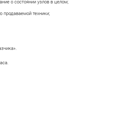
ние о состоянии узлов в целом;
ю продаваемой техники;
азчика».
часа
.